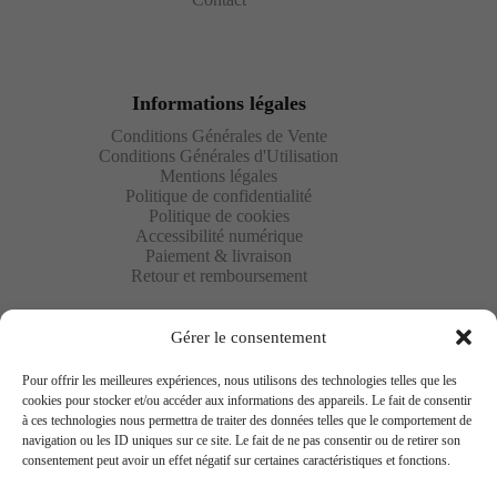
Informations légales
Conditions Générales de Vente
Conditions Générales d'Utilisation
Mentions légales
Politique de confidentialité
Politique de cookies
Accessibilité numérique
Paiement & livraison
Retour et remboursement
Gérer le consentement
Pour offrir les meilleures expériences, nous utilisons des technologies telles que les
cookies pour stocker et/ou accéder aux informations des appareils. Le fait de consentir
à ces technologies nous permettra de traiter des données telles que le comportement de
Newsletter
navigation ou les ID uniques sur ce site. Le fait de ne pas consentir ou de retirer son
consentement peut avoir un effet négatif sur certaines caractéristiques et fonctions.
Saisissez votre adresse e-mail ci-dessous et abonnez-vous à
notre newsletter