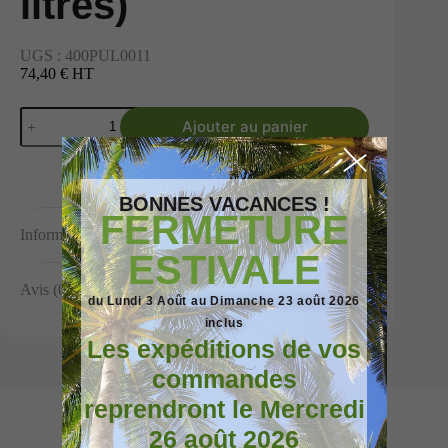
litres)
UGS :
400PUL0011
74,40 € HT
Ajouter au panier
BONNES VACANCES !
FERMETURE
Informations complémentaires
ESTIVALE
Avis (0)
du Lundi 3 Août au Dimanche 23 août 2026
inclus
Les expéditions de vos
commandes
reprendront le Mercredi
26 août 2026