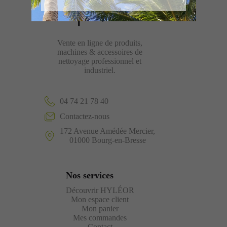
Vente en ligne de produits,
machines & accessoires de
nettoyage professionnel et
industriel.
04 74 21 78 40
Contactez-nous
172 Avenue Amédée Mercier,
01000 Bourg-en-Bresse
Nos services
Découvrir HYLÉOR
Mon espace client
Mon panier
Mes commandes
Contact