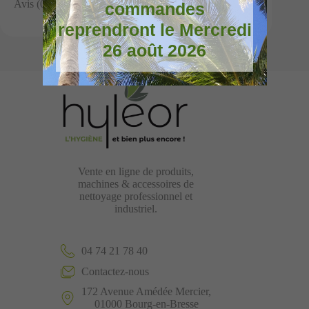
Avis (0)
commandes
reprendront le Mercredi
26 août 2026
Vente en ligne de produits,
machines & accessoires de
nettoyage professionnel et
industriel.
04 74 21 78 40
Contactez-nous
172 Avenue Amédée Mercier,
01000 Bourg-en-Bresse