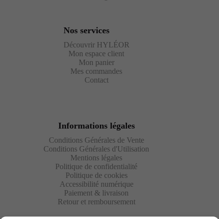
Nos services
Découvrir HYLÉOR
Mon espace client
Mon panier
Mes commandes
Contact
Informations légales
Conditions Générales de Vente
Conditions Générales d'Utilisation
Mentions légales
Politique de confidentialité
Politique de cookies
Accessibilité numérique
Paiement & livraison
Retour et remboursement