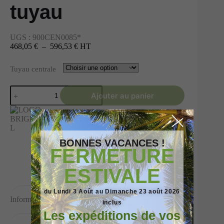
tuyau
UGS :
900CEN0085*
468,05 €
–
596,53 €
HT
Tuyau centrale
Ajouter au panier
BONNES VACANCES !
FERMETURE
ESTIVALE
du Lundi 3 Août au Dimanche 23 août 2026
Informations complémentaires
inclus
Les expéditions de vos