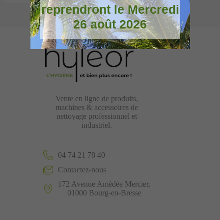
reprendront le Mercredi
26 août 2026
Vente en ligne de produits,
machines & accessoires de
nettoyage professionnel et
industriel.
04 74 21 78 40
Contactez-nous
172 Avenue Amédée Mercier,
01000 Bourg-en-Bresse