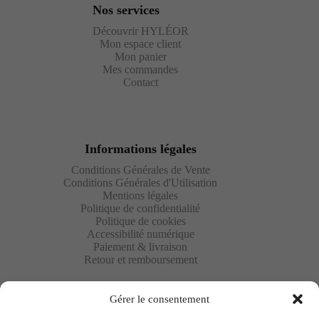
Nos services
Découvrir HYLÉOR
Mon espace client
Mon panier
Mes commandes
Contact
Informations légales
Conditions Générales de Vente
Conditions Générales d'Utilisation
Mentions légales
Politique de confidentialité
Politique de cookies
Accessibilité numérique
Paiement & livraison
Retour et remboursement
Gérer le consentement