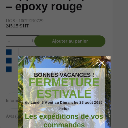
– epoxy rouge
UGS :
100TER0729
245,15 € HT
Ajouter au panier
BONNES VACANCES !
FERMETURE
ESTIVALE
Informations complémentaires
du Lundi 3 Août au Dimanche 23 août 2026
inclus
Les expéditions de vos
Avis (0)
commandes