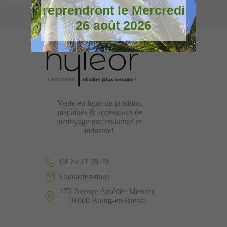
reprendront le Mercredi
26 août 2026
Vente en ligne de produits,
machines & accessoires de
nettoyage professionnel et
industriel.
04 74 21 78 40
Contactez-nous
172 Avenue Amédée Mercier,
01000 Bourg-en-Bresse