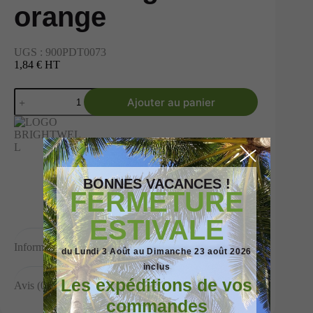
orange
UGS :
900PDT0073
1,84 € HT
Ajouter au panier
BONNES VACANCES !
FERMETURE
ESTIVALE
Informations complémentaires
du Lundi 3 Août au Dimanche 23 août 2026
inclus
Les expéditions de vos
Avis (0)
commandes