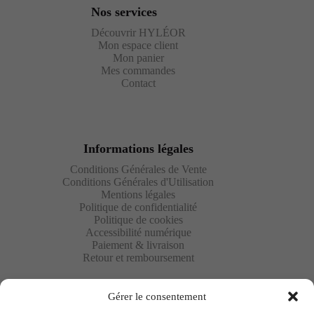
Nos services
Découvrir HYLÉOR
Mon espace client
Mon panier
Mes commandes
Contact
Informations légales
Conditions Générales de Vente
Conditions Générales d'Utilisation
Mentions légales
Politique de confidentialité
Politique de cookies
Accessibilité numérique
Paiement & livraison
Retour et remboursement
Gérer le consentement