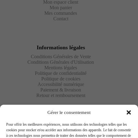
Mon espace client
Mon panier
Mes commandes
Contact
Informations légales
Conditions Générales de Vente
Conditions Générales d'Utilisation
Mentions légales
Politique de confidentialité
Politique de cookies
Accessibilité numérique
Paiement & livraison
Retour et remboursement
Gérer le consentement
Pour offrir les meilleures expériences, nous utilisons des technologies telles que les
cookies pour stocker et/ou accéder aux informations des appareils. Le fait de consentir
à ces technologies nous permettra de traiter des données telles que le comportement de
Newsletter