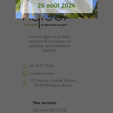
26 août 2026
Vente en ligne de produits,
machines & accessoires de
nettoyage professionnel et
industriel.
04 74 21 78 40
Contactez-nous
172 Avenue Amédée Mercier,
01000 Bourg-en-Bresse
Nos services
Découvrir HYLÉOR