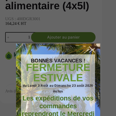
alimentaire (4x5l)
UGS :
400DGR3001
164,24 € HT
Ajouter au panier
BONNES VACANCES !
FERMETURE
ESTIVALE
du Lundi 3 Août au Dimanche 23 août 2026
Avis (0)
inclus
Les expéditions de vos
commandes
reprendront le Mercredi