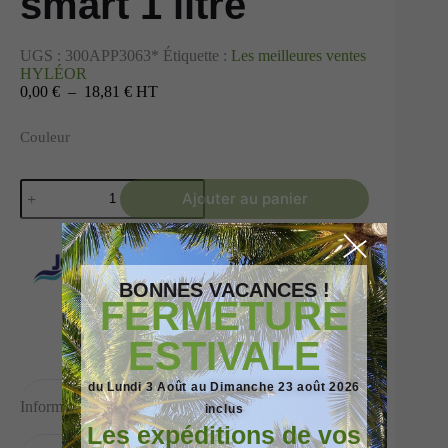
smart 1 litre
UGS :
300APP3063*
Étiquette :
Les meilleures ventes
HYLÉOR
0,00 €
–
18,81 €
HT
Couleur
Ajouter au panier
BONNES VACANCES !
FERMETURE
ESTIVALE
du Lundi 3 Août au Dimanche 23 août 2026
Informations complémentaires
inclus
Les expéditions de vos