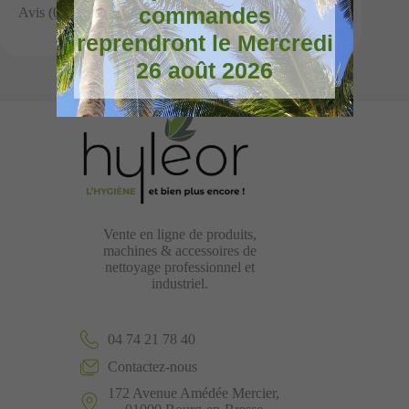
commandes
Avis (0)
reprendront le Mercredi
26 août 2026
Vente en ligne de produits,
machines & accessoires de
nettoyage professionnel et
industriel.
04 74 21 78 40
Contactez-nous
172 Avenue Amédée Mercier,