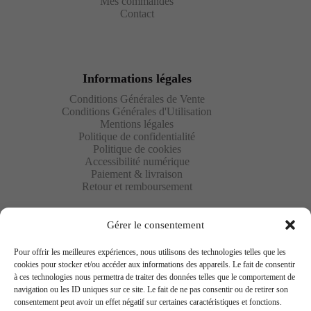
Mes commandes
Contact
Informations légales
Conditions Générales de Vente
Conditions Générales d'Utilisation
Mentions légales
Politique de confidentialité
Politique de cookies
Accessibilité numérique
Paiement & livraison
Retour et remboursement
Gérer le consentement
Pour offrir les meilleures expériences, nous utilisons des technologies telles que les
cookies pour stocker et/ou accéder aux informations des appareils. Le fait de consentir
à ces technologies nous permettra de traiter des données telles que le comportement de
Newsletter
navigation ou les ID uniques sur ce site. Le fait de ne pas consentir ou de retirer son
consentement peut avoir un effet négatif sur certaines caractéristiques et fonctions.
Saisissez votre adresse e-mail ci-dessous et abonnez-vous à