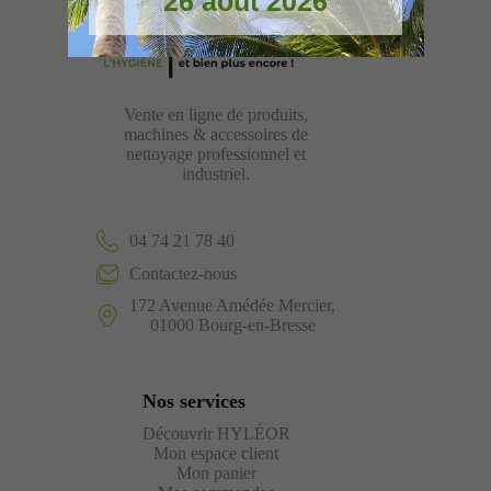
26 août 2026
Vente en ligne de produits,
machines & accessoires de
nettoyage professionnel et
industriel.
04 74 21 78 40
Contactez-nous
172 Avenue Amédée Mercier,
01000 Bourg-en-Bresse
Nos services
Découvrir HYLÉOR
Mon espace client
Mon panier