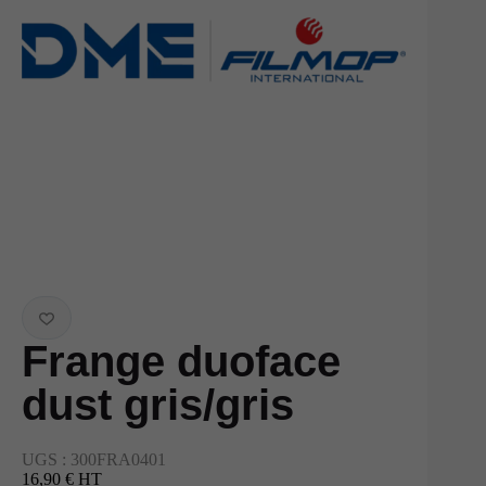
Frange duoface
dust gris/gris
UGS :
300FRA0401
16,90 € HT