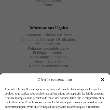
Mes commandes
Contact
Informations légales
Conditions Générales de Vente
Conditions Générales d'Utilisation
Mentions légales
Politique de confidentialité
Politique de cookies
Accessibilité numérique
Paiement & livraison
Retour et remboursement
Gérer le consentement
Pour offrir les meilleures expériences, nous utilisons des technologies telles que les
cookies pour stocker et/ou accéder aux informations des appareils. Le fait de consentir
à ces technologies nous permettra de traiter des données telles que le comportement de
Newsletter
navigation ou les ID uniques sur ce site. Le fait de ne pas consentir ou de retirer son
consentement peut avoir un effet négatif sur certaines caractéristiques et fonctions.
Saisissez votre adresse e-mail ci-dessous et abonnez-vous à