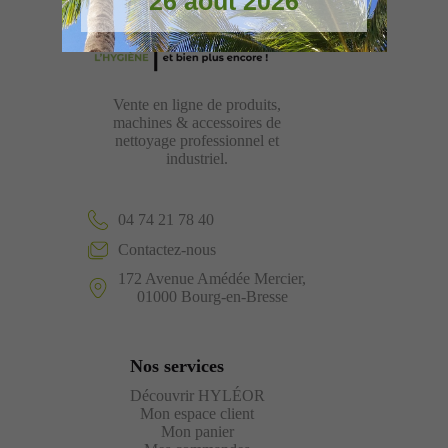
26 août 2026
Vente en ligne de produits,
machines & accessoires de
nettoyage professionnel et
industriel.
04 74 21 78 40
Contactez-nous
172 Avenue Amédée Mercier,
01000 Bourg-en-Bresse
Nos services
Découvrir HYLÉOR
Mon espace client
Mon panier