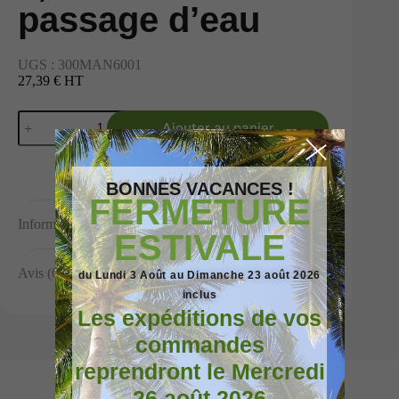
passage d’eau
UGS :
300MAN6001
27,39 € HT
Ajouter au panier
BONNES VACANCES !
FERMETURE
Informations complémentaires
ESTIVALE
Avis (0)
du Lundi 3 Août au Dimanche 23 août 2026
inclus
Les expéditions de vos
commandes
reprendront le Mercredi
26 août 2026