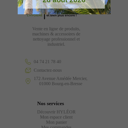
Vente en ligne de produits,
machines & accessoires de
nettoyage professionnel et
industriel.
04 74 21 78 40
Contactez-nous
172 Avenue Amédée Mercier,
01000 Bourg-en-Bresse
Nos services
Découvrir HYLÉOR
Mon espace client
Mon panier
Mes commandes