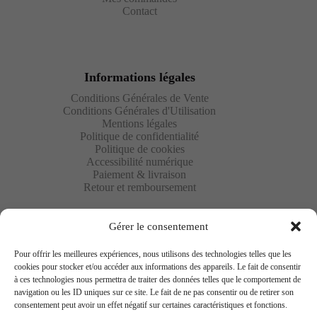
Contact
Informations légales
Conditions Générales de Vente
Conditions Générales d'Utilisation
Mentions légales
Politique de confidentialité
Politique de cookies
Accessibilité numérique
Paiement & livraison
Retour et remboursement
Gérer le consentement
Pour offrir les meilleures expériences, nous utilisons des technologies telles que les
cookies pour stocker et/ou accéder aux informations des appareils. Le fait de consentir
à ces technologies nous permettra de traiter des données telles que le comportement de
Newsletter
navigation ou les ID uniques sur ce site. Le fait de ne pas consentir ou de retirer son
consentement peut avoir un effet négatif sur certaines caractéristiques et fonctions.
Saisissez votre adresse e-mail ci-dessous et abonnez-vous à