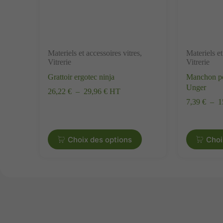
Materiels et accessoires vitres
,
Materiels et
Vitrerie
Vitrerie
Grattoir ergotec ninja
Manchon po
Unger
26,22 €
–
29,96 €
HT
7,39 €
–
1
Choix des options
Choi