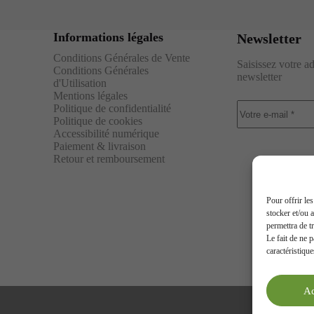
Informations légales
Newsletter
Conditions Générales de Vente
Saisissez votre a
Conditions Générales
newsletter
d'Utilisation
Mentions légales
Politique de confidentialité
Politique de cookies
Accessibilité numérique
Paiement & livraison
Retour et remboursement
Pour offrir le
stocker et/ou 
permettra de t
Le fait de ne 
caractéristique
Ac