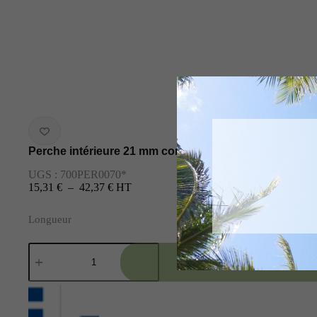
Perche intérieure 21 mm complet pour optiloc
UGS :
700PER0070*
15,31 €
–
42,37 €
HT
Longueur