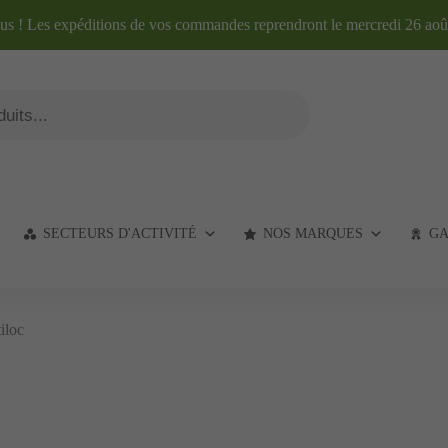
lus ! Les expéditions de vos commandes reprendront le mercredi 26 aoû
SECTEURS D'ACTIVITÉ
NOS MARQUES
GA
iloc