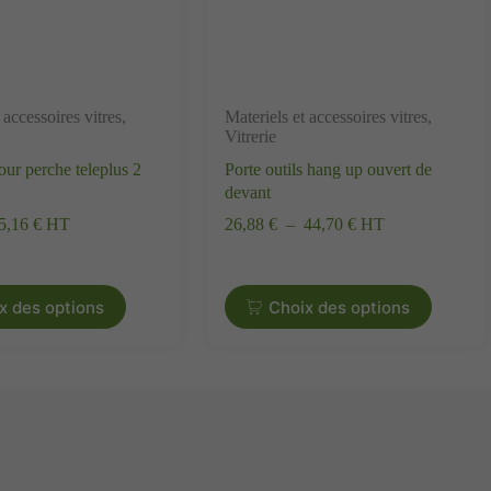
 accessoires vitres
,
Materiels et accessoires vitres
,
Vitrerie
ur perche teleplus 2
Porte outils hang up ouvert de
devant
5,16 €
HT
26,88 €
–
44,70 €
HT
x des options
Choix des options