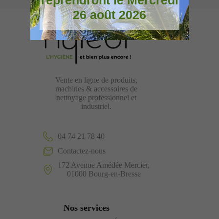
reprendront le Mercredi
26 août 2026
Vente en ligne de produits,
machines & accessoires de
nettoyage professionnel et
industriel.
04 74 21 78 40
Contactez-nous
172 Avenue Amédée Mercier,
01000 Bourg-en-Bresse
Nos services