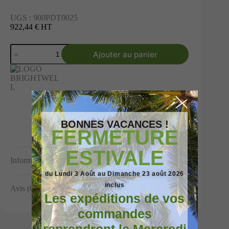
UGS :
900PDT0025
922,44 € HT
Ajouter au panier
BONNES VACANCES !
FERMETURE
ESTIVALE
Informations complémentaires
du Lundi 3 Août au Dimanche 23 août 2026
inclus
Avis (0)
Les expéditions de vos
commandes