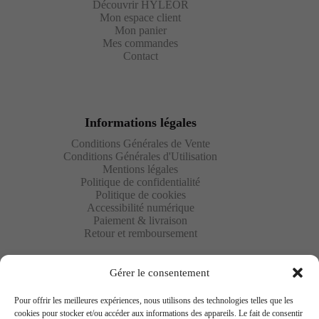
Découvrir HYLÉOR
Mon espace client
Mon panier
Mes commandes
Contact
Informations légales
Conditions Générales de Vente
Conditions Générales d'Utilisation
Mentions légales
Politique de confidentialité
Politique de cookies
Accessibilité numérique
Paiement & livraison
Retour et remboursement
Gérer le consentement
Pour offrir les meilleures expériences, nous utilisons des technologies telles que les
cookies pour stocker et/ou accéder aux informations des appareils. Le fait de consentir