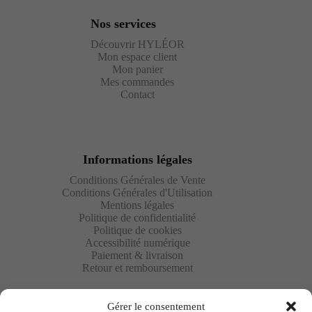
Nos services
Découvrir HYLÉOR
Mon espace client
Mon panier
Mes commandes
Contact
Informations légales
Conditions Générales de Vente
Conditions Générales d'Utilisation
Mentions légales
Politique de confidentialité
Politique de cookies
Accessibilité numérique
Paiement & livraison
Retour et remboursement
Gérer le consentement