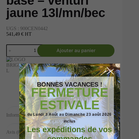
base – venturi
jaune 13l/mn/bec
UGS :
900CEN0442
541,49 € HT
Ajouter au panier
BONNES VACANCES !
FERMETURE
ESTIVALE
Informations complémentaires
du Lundi 3 Août au Dimanche 23 août 2026
inclus
Les expéditions de vos
Avis (0)
commandes