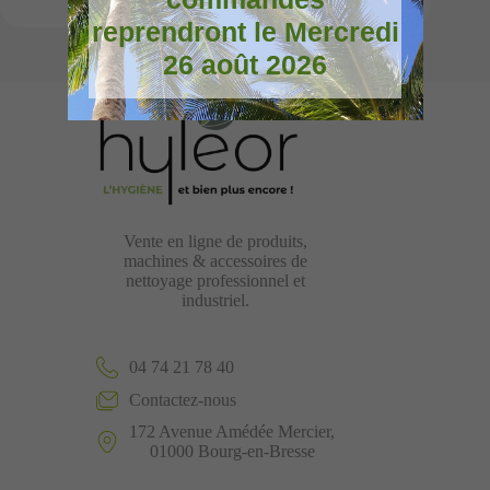
reprendront le Mercredi
26 août 2026
Vente en ligne de produits,
machines & accessoires de
nettoyage professionnel et
industriel.
04 74 21 78 40
Contactez-nous
172 Avenue Amédée Mercier,
01000 Bourg-en-Bresse