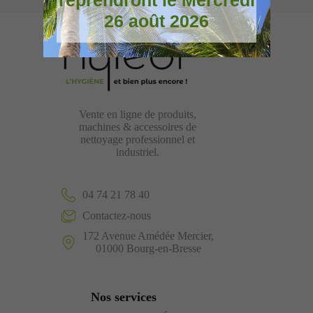
reprendront le Mercredi
26 août 2026
Vente en ligne de produits,
machines & accessoires de
nettoyage professionnel et
industriel.
04 74 21 78 40
Contactez-nous
172 Avenue Amédée Mercier,
01000 Bourg-en-Bresse
Nos services