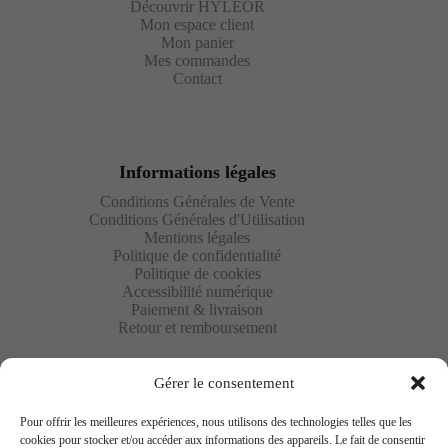
Découvrir HYLÉOR
Mon espace client
Mon panier
Mes commandes
Contact
Informations légales
Conditions Générales de Vente
Conditions Générales d'Utilisation
Mentions légales
Politique de confidentialité
Politique de cookies
Accessibilité numérique
Paiement & livraison
Retour et remboursement
Gérer le consentement
Pour offrir les meilleures expériences, nous utilisons des technologies telles que les
cookies pour stocker et/ou accéder aux informations des appareils. Le fait de consentir