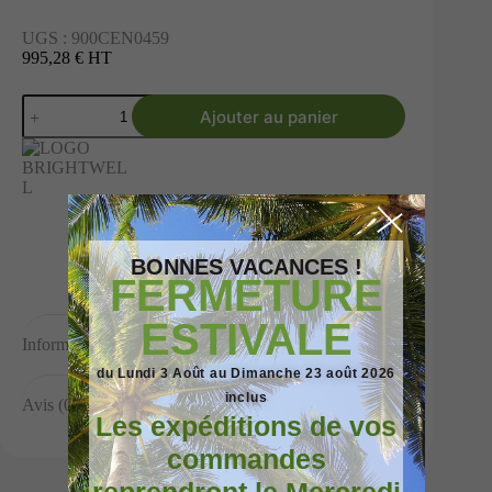
UGS :
900CEN0459
995,28 € HT
Ajouter au panier
BONNES VACANCES !
FERMETURE
ESTIVALE
Informations complémentaires
du Lundi 3 Août au Dimanche 23 août 2026
inclus
Avis (0)
Les expéditions de vos
commandes